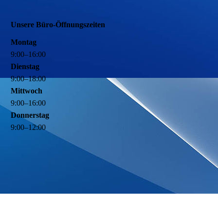
Unsere Büro-Öffnungszeiten
Montag
9
:
00
–
16
:
00
Dienstag
9
:
00
–
18
:
00
Mittwoch
9
:
00
–
16
:
00
Donnerstag
9
:
00
–
12
:
00